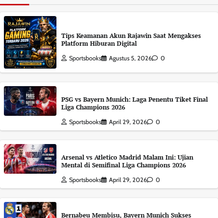
Tips Keamanan Akun Rajawin Saat Mengakses
Platform Hiburan Digital
Sportsbooks
Agustus 5, 2026
0
PSG vs Bayern Munich: Laga Penentu Tiket Final
Liga Champions 2026
Sportsbooks
April 29, 2026
0
Arsenal vs Atletico Madrid Malam Ini: Ujian
Mental di Semifinal Liga Champions 2026
Sportsbooks
April 29, 2026
0
Bernabeu Membisu, Bayern Munich Sukses