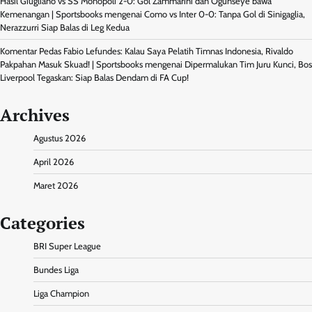
Hasil Giugliano vs SS Monopoli 2-0: Gol Zammarini dan Ogunseye bawa
Kemenangan | Sportsbooks
mengenai
Como vs Inter 0-0: Tanpa Gol di Sinigaglia,
Nerazzurri Siap Balas di Leg Kedua
Komentar Pedas Fabio Lefundes: Kalau Saya Pelatih Timnas Indonesia, Rivaldo
Pakpahan Masuk Skuad! | Sportsbooks
mengenai
Dipermalukan Tim Juru Kunci, Bos
Liverpool Tegaskan: Siap Balas Dendam di FA Cup!
Archives
Agustus 2026
April 2026
Maret 2026
Categories
BRI Super League
Bundes Liga
Liga Champion