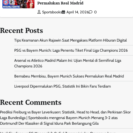
Permalukan Real Madrid
Sportsbooks
April 14, 2026
0
Recent Posts
Tips Keamanan Akun Rajawin Saat Mengakses Platform Hiburan Digital
PSG vs Bayern Munich: Laga Penentu Tiket Final Liga Champions 2026
Arsenal vs Atletico Madrid Malam Ini: Ujian Mental di Semifinal Liga
Champions 2026
Bernabeu Membisu, Bayern Munich Sukses Permalukan Real Madrid
Liverpool Dipermalukan PSG, Statistik Ini Bikin Fans Terdiam
Recent Comments
Prediksi Freiburg vs Bayer Leverkusen: Statistik, Head to Head, dan Perkiraan Skor
Laga Bundesliga | Sportsbooks
mengenai
Bayern Munich Menang 3-2 atas
Dortmund! Der Klassiker di Signal Iduna Park Berlangsung Gila