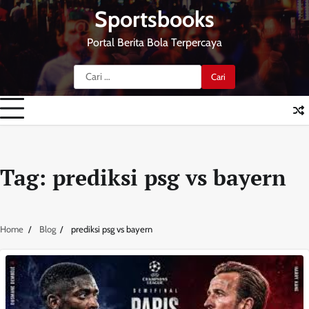
Skip
Sportsbooks
to
content
Portal Berita Bola Terpercaya
Cari
untuk:
Tag:
prediksi psg vs bayern
Home
Blog
prediksi psg vs bayern