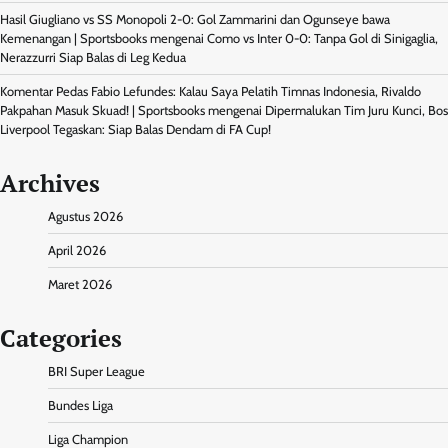
Hasil Giugliano vs SS Monopoli 2-0: Gol Zammarini dan Ogunseye bawa
Kemenangan | Sportsbooks
mengenai
Como vs Inter 0-0: Tanpa Gol di Sinigaglia,
Nerazzurri Siap Balas di Leg Kedua
Komentar Pedas Fabio Lefundes: Kalau Saya Pelatih Timnas Indonesia, Rivaldo
Pakpahan Masuk Skuad! | Sportsbooks
mengenai
Dipermalukan Tim Juru Kunci, Bos
Liverpool Tegaskan: Siap Balas Dendam di FA Cup!
Archives
Agustus 2026
April 2026
Maret 2026
Categories
BRI Super League
Bundes Liga
Liga Champion