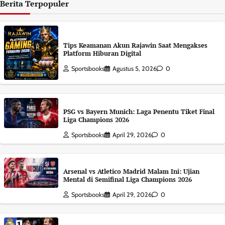
Berita Terpopuler
Tips Keamanan Akun Rajawin Saat Mengakses
Platform Hiburan Digital
Sportsbooks
Agustus 5, 2026
0
PSG vs Bayern Munich: Laga Penentu Tiket Final
Liga Champions 2026
Sportsbooks
April 29, 2026
0
Arsenal vs Atletico Madrid Malam Ini: Ujian
Mental di Semifinal Liga Champions 2026
Sportsbooks
April 29, 2026
0