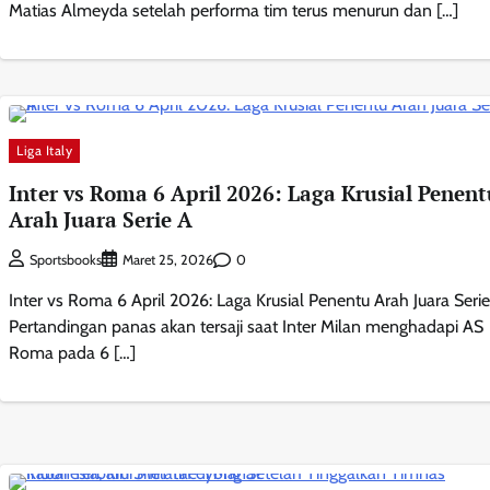
Matias Almeyda setelah performa tim terus menurun dan […]
Liga Italy
Inter vs Roma 6 April 2026: Laga Krusial Penent
Arah Juara Serie A
0
Sportsbooks
Maret 25, 2026
Inter vs Roma 6 April 2026: Laga Krusial Penentu Arah Juara Seri
Pertandingan panas akan tersaji saat Inter Milan menghadapi AS
Roma pada 6 […]