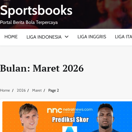
Skip
Sportsbooks
to
content
Portal Berita Bola Terpercaya
HOME
LIGA INGGRIS
LIGA IT
LIGA INDONESIA
Bulan:
Maret 2026
Home
2026
Maret
Page 2