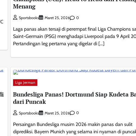
Menang
0
Sportsbooks
Maret 25, 2026
FC
Laga panas akan tersaji di perempat final Liga Champions sa
Saint-Germain (PSG) menghadapi Liverpool pada 9 April 2
Pertandingan leg pertama yang digelar di […]
Liga Jerman
di
Bundesliga Panas! Dortmund Siap Kudeta B
dari Puncak
0
Sportsbooks
Maret 25, 2026
Persaingan Bundesliga musim 2026 makin panas dan sulit
h
diprediksi. Bayern Munich yang selama ini nyaman di punca