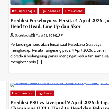
BRI Super League
Liga Indonesia
Tim Nasional
Prediksi Persebaya vs Persita 4 April 2026: J
Head to Head, Line Up dan Skor
0
Sportsbooks
Maret 26, 2026
Pertandingan seru akan tersaji saat Persebaya Surabaya
menghadapi Persita Tangerang pada 4 April 2026. Duel ini
diprediksi berlangsung panas mengingat kedua tim sama-s
mengincar poin […]
Liga Champion
Liga Eropa
Prediksi PSG vs Liverpool 9 April 2026 di Lig
Champions (UCL): Head to Head dan Peluan