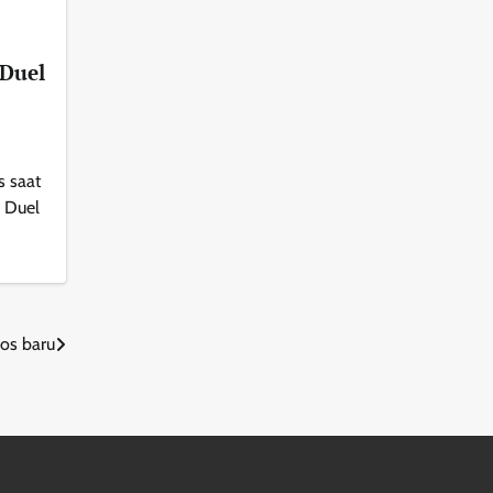
 Duel
s saat
 Duel
os baru