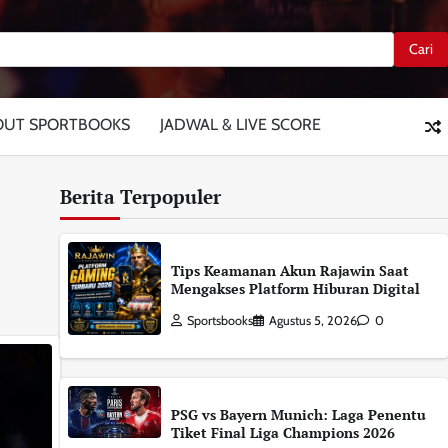
OUT SPORTBOOKS
JADWAL & LIVE SCORE
Berita Terpopuler
Tips Keamanan Akun Rajawin Saat
Mengakses Platform Hiburan Digital
Sportsbooks
Agustus 5, 2026
0
PSG vs Bayern Munich: Laga Penentu
Tiket Final Liga Champions 2026