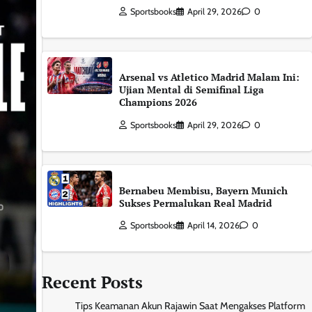
Sportsbooks
April 29, 2026
0
Arsenal vs Atletico Madrid Malam Ini:
Ujian Mental di Semifinal Liga
Champions 2026
Sportsbooks
April 29, 2026
0
Bernabeu Membisu, Bayern Munich
Sukses Permalukan Real Madrid
Sportsbooks
April 14, 2026
0
Recent Posts
Tips Keamanan Akun Rajawin Saat Mengakses Platform