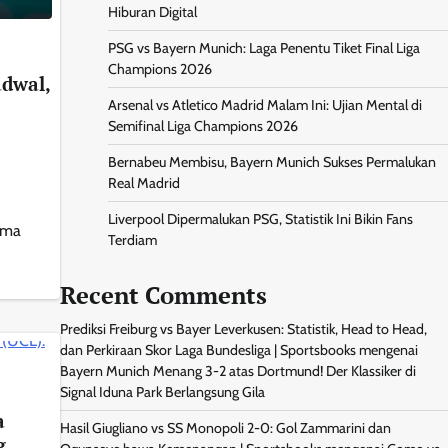
Hiburan Digital
PSG vs Bayern Munich: Laga Penentu Tiket Final Liga
Champions 2026
adwal,
Arsenal vs Atletico Madrid Malam Ini: Ujian Mental di
Semifinal Liga Champions 2026
Bernabeu Membisu, Bayern Munich Sukses Permalukan
Real Madrid
Liverpool Dipermalukan PSG, Statistik Ini Bikin Fans
ama
Terdiam
Recent Comments
Prediksi Freiburg vs Bayer Leverkusen: Statistik, Head to Head,
dan Perkiraan Skor Laga Bundesliga | Sportsbooks
mengenai
Bayern Munich Menang 3-2 atas Dortmund! Der Klassiker di
Signal Iduna Park Berlangsung Gila
a
Hasil Giugliano vs SS Monopoli 2-0: Gol Zammarini dan
g